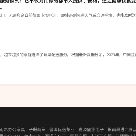
服务模式！它不仅为忙碌的都市人提供了便利，还让健康饮食变
。
快，越来越多的家庭选择了蔬菜配送服务。根据最新数据显示，2023年，中国
雨昂办公家具
子珊商贸
普洱优选茶业
嘉源盛业电子
贺南湾进口食
贯文化办公
皖力叉车
赛诺宁化工
夏邦商贸
吉祥天商贸
芸慷思供