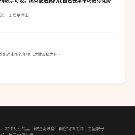
得触手可及。蔬菜配送真的比自己去菜市场更有优势
优点对比 1. 省时省力 蔬菜配送直接送上门，无需您亲自前往菜市场挑选； 即使遇到恶劣天气或交通拥堵，也能准时送达。 2. 质量保证 …
蔬菜配送市场的规模已达数百亿之巨…
品
宏伟礼业礼品
微空调设备
钢谷钢铁电商
尚呈靓号
应链
状元宝贝礼品