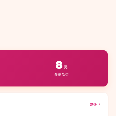
8
类
覆盖品类
更多