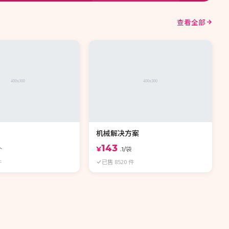
查看全部
机械解决方案
143
¥
个
.1/袋
件
已售 8520 件