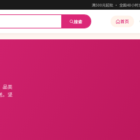
满500元起批 · 全国48小时发货
首页
搜索
，品类
送。坚