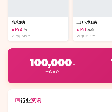
高效服务
工具技术服务
142
141
¥
¥
/盒
.9/套
已售 8519 件
已售 8518 件
100,000
+
合作商户
行业
资讯